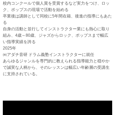
校内コンクールで個人賞を受賞するなど実力をつけ、ロッ
ク、ポップスの現場で活動を始める
卒業後は講師として同校に5年間在籍、後進の指導にもあた
る
自身の活動と並行してインストラクター業にも熱心に取り
組み、4歳～80歳、ジャズからロック、ポップスまで幅広
い指導実績を誇る
2025年
㈱アダチ音研 ドラム義塾インストラクターに就任
あらゆるジャンルを専門的に教えられる指導能力と穏やか
で誠実な人柄から、そのレッスンは幅広い年齢層の受講生
に支持されている。
動
画