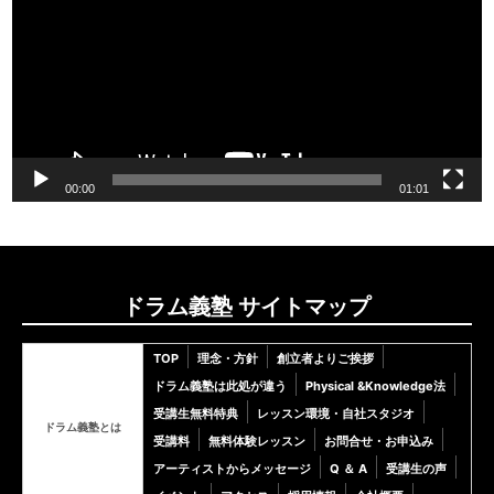
プ
レ
ー
ヤ
ー
00:00
01:01
ドラム義塾 サイトマップ
TOP
理念・方針
創立者よりご挨拶
ドラム義塾は此処が違う
Physical &Knowledge法
受講生無料特典
レッスン環境・自社スタジオ
ドラム義塾とは
受講料
無料体験レッスン
お問合せ・お申込み
アーティストからメッセージ
Q ＆ A
受講生の声