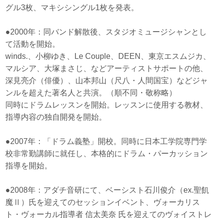
グル3枚、マキシシングル1枚を発表。
●2000年：同バンド解散後、スタジオミュージシャンとし
て活動を開始。
winds.、小柳ゆき、Le Couple、DEEN、東京エスムジカ、
マルシア、大塚まさじ、などアーティストサポートの他、
深見亮介（俳優）、山本邦山（尺八・人間国宝）などジャ
ンルを超えた著名人と共演。（順不同・敬称略）
同時にドラムレッスンを開始。レッスンに使用する教材、
指導内容の独自開発を開始。
●2007年：「ドラム義塾」開校。同時に日本工学院専門学
校非常勤講師に就任し、本格的にドラム・パーカッション
指導を開始。
●2008年：アダチ音研にて、ベーシスト石川俊介（ex.聖飢
魔Ⅱ）氏を迎えてのセッションイベント、ヴォーカリス
ト・ヴォーカル指導者 信太美奈 氏を迎えてのヴォイストレ