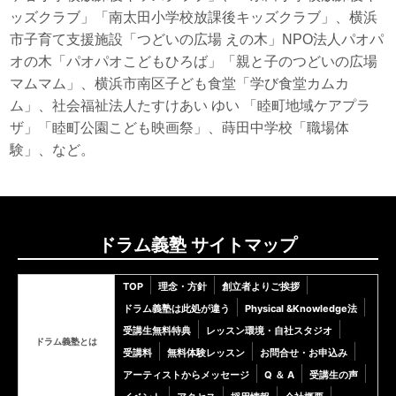
ッズクラブ」「南太田小学校放課後キッズクラブ」、横浜
市子育て支援施設「つどいの広場 えの木」NPO法人パオパ
オの木「パオパオこどもひろば」「親と子のつどいの広場
マムマム」、横浜市南区子ども食堂「学び食堂カムカ
ム」、社会福祉法人たすけあい ゆい 「睦町地域ケアプラ
ザ」「睦町公園こども映画祭」、蒔田中学校「職場体
験」、など。
ドラム義塾 サイトマップ
TOP
理念・方針
創立者よりご挨拶
ドラム義塾は此処が違う
Physical &Knowledge法
受講生無料特典
レッスン環境・自社スタジオ
ドラム義塾とは
受講料
無料体験レッスン
お問合せ・お申込み
アーティストからメッセージ
Q ＆ A
受講生の声