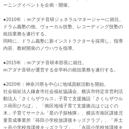
ーニングイベントを企画・開催。
●2010年 ：㈱アダチ音研ジェネラルマネージャーに就任。
ドラム義塾の他、ヴォーカル技塾、レコーディング技塾の
統括業務を遂行する。
同時に、ドラム義塾に新インストラクターを採用し、指導
内容、教材開発のノウハウを指導。
●2015年 ：㈱アダチ音研本部長に就任。
㈱アダチ音研が運営する全学科の統括業務を遂行する。
●2020年：神奈川県を中心に地域貢献活動を開始。
社会福祉法人鎌倉市社会福祉協議会、横浜市特定非営利活
動法人「さくらザウルス」子育て支援施設「さくらザウル
ス蒔田ひろば」、「南区地域子育て支援拠点はぐはぐの
木」子育てサークル「星の子探検隊」、横浜市南区課後児
童育成事業所「蒔田小学校放課後キッズクラブ」、「井土
ヶ谷小学校放課後キッズクラブ」、「永田小学校放課後キ